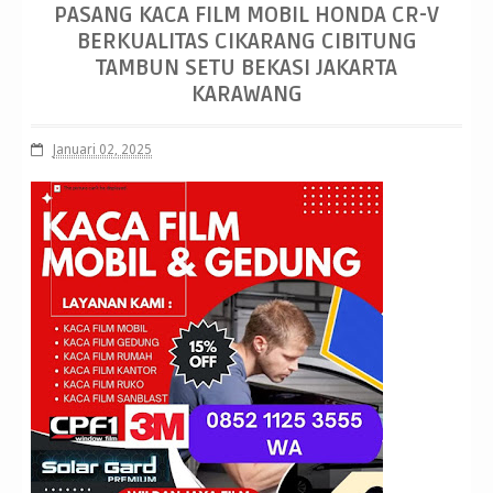
PASANG KACA FILM MOBIL HONDA CR-V
Karawang
Dunia Baru! WA +62852 1125 3555, Pasang Kaca Film
BERKUALITAS CIKARANG CIBITUNG
Mobil Honda CR-V Berkualitas Cikarang Cibitung Tambun Setu Bekasi
TAMBUN SETU BEKASI JAKARTA
KARAWANG
Jakarta Karawang
Januari 02, 2025