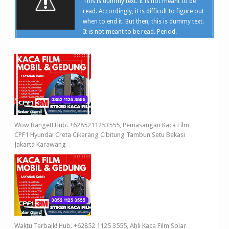
This is dummy text. It is not meant to be
read. Accordingly, it is difficult to figure out
when to end it. But then, this is dummy text.
It is not meant to be read. Period.
Wow Banget! Hub. +6285211253555, Pemasangan Kaca Film
CPF1 Hyundai Creta Cikarang Cibitung Tambun Setu Bekasi
Jakarta Karawang
Waktu Terbaik! Hub. +62852 1125 3555, Ahli Kaca Film Solar