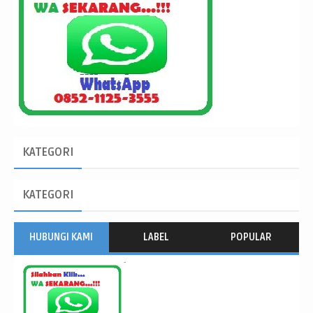
KATEGORI
KATEGORI
HUBUNGI KAMI
LABEL
POPULAR