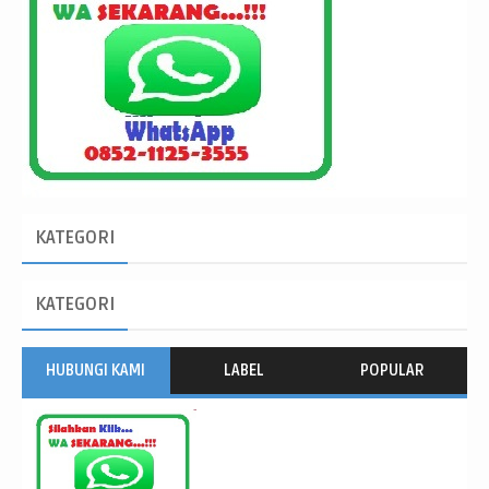
KATEGORI
KATEGORI
HUBUNGI KAMI
LABEL
POPULAR