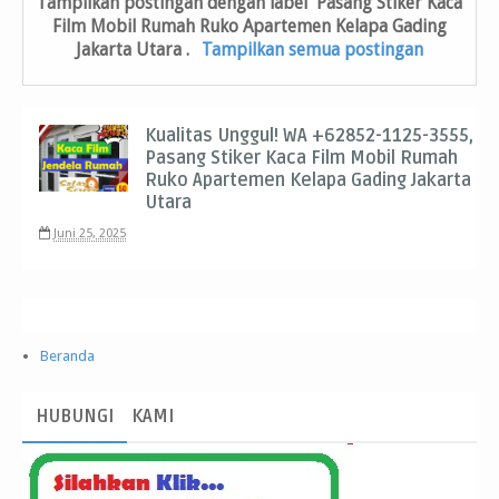
Tampilkan postingan dengan label
Pasang Stiker Kaca
Film Mobil Rumah Ruko Apartemen Kelapa Gading
Jakarta Utara
.
Tampilkan semua postingan
Kualitas Unggul! WA +62852-1125-3555,
Pasang Stiker Kaca Film Mobil Rumah
Ruko Apartemen Kelapa Gading Jakarta
Utara
Juni 25, 2025
Beranda
HUBUNGI
KAMI