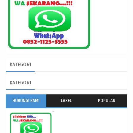
KATEGORI
KATEGORI
HUBUNGI KAMI
LABEL
POPULAR