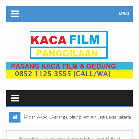
MENU
dan V-Kool Cikarang Cibitung Tambun Setu Bekasi Jakarta
Karawang