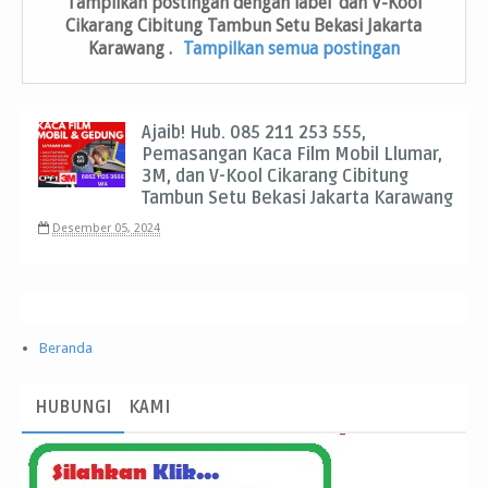
Tampilkan postingan dengan label
dan V-Kool
Cikarang Cibitung Tambun Setu Bekasi Jakarta
Karawang
.
Tampilkan semua postingan
Ajaib! Hub. 085 211 253 555,
Pemasangan Kaca Film Mobil Llumar,
3M, dan V-Kool Cikarang Cibitung
Tambun Setu Bekasi Jakarta Karawang
Desember 05, 2024
Beranda
HUBUNGI
KAMI