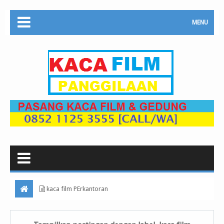
MENU
kaca film PErkantoran