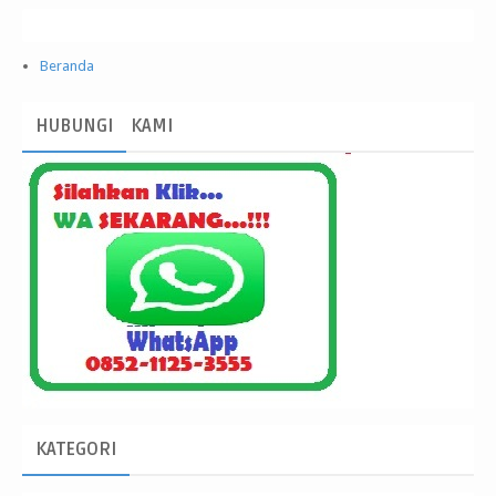
Beranda
HUBUNGI
KAMI
KATEGORI