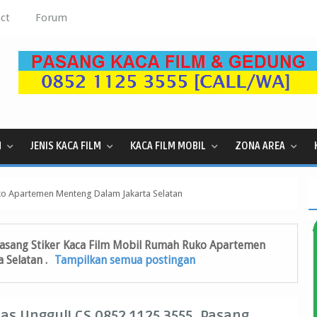
ct
Forum
M
JENIS KACA FILM
KACA FILM MOBIL
ZONA AREA
ko Apartemen Menteng Dalam Jakarta Selatan
asang Stiker Kaca Film Mobil Rumah Ruko Apartemen
 Selatan
.
Tampilkan semua postingan
tas Unggul! CS 0852 1125 3555, Pasang