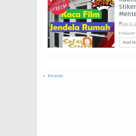
Stike
Mente
Juli 12, 
Premium! 
Apartemen
Read M
Beranda