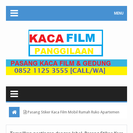
MENU
Pasang Stiker Kaca Film Mobil Rumah Ruko Apartemen
Kebon Bawang Jakarta Utara