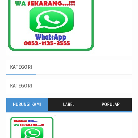
KATEGORI
KATEGORI
HUBUNGI KAMI
LABEL
POPULAR