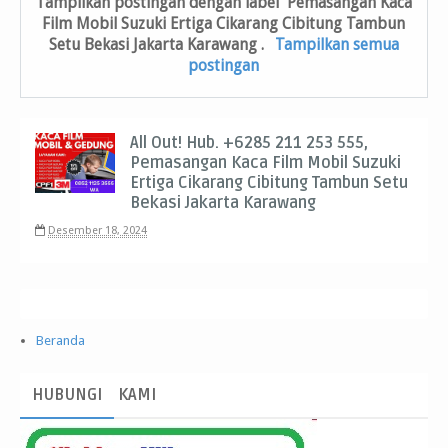
Tampilkan postingan dengan label
Pemasangan Kaca
Film Mobil Suzuki Ertiga Cikarang Cibitung Tambun
Setu Bekasi Jakarta Karawang
.
Tampilkan semua
postingan
All Out! Hub. +6285 211 253 555,
Pemasangan Kaca Film Mobil Suzuki
Ertiga Cikarang Cibitung Tambun Setu
Bekasi Jakarta Karawang
Desember 18, 2024
Beranda
HUBUNGI
KAMI