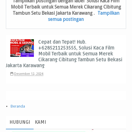
Tampilkan postingan dengan label
Solusi Kaca Film
Mobil Terbaik untuk Semua Merek Cikarang Cibitung
Tambun Setu Bekasi Jakarta Karawang
.
Tampilkan
semua postingan
Cepat dan Tepat! Hub.
+6285211253555, Solusi Kaca Film
Mobil Terbaik untuk Semua Merek
Cikarang Cibitung Tambun Setu Bekasi
Jakarta Karawang
Desember 12, 2024
Beranda
HUBUNGI
KAMI