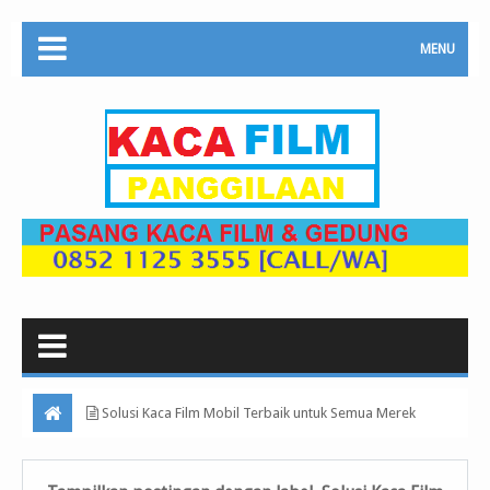
MENU
Solusi Kaca Film Mobil Terbaik untuk Semua Merek
Cikarang Cibitung Tambun Setu Bekasi Jakarta Karawang