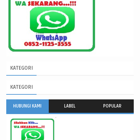
KATEGORI
KATEGORI
HUBUNGI KAMI
LABEL
POPULAR