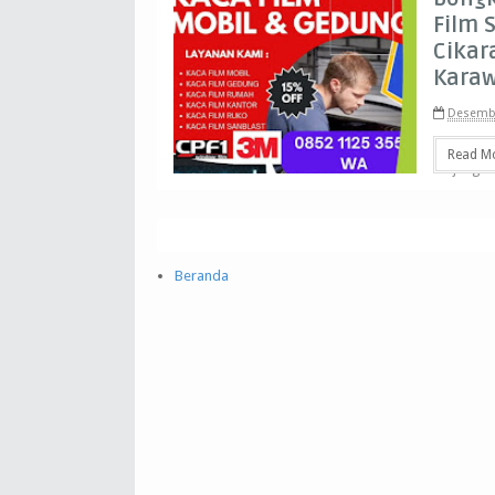
Film 
Cikar
Kara
Desembe
Antusias!
Read M
Terjangka
Beranda