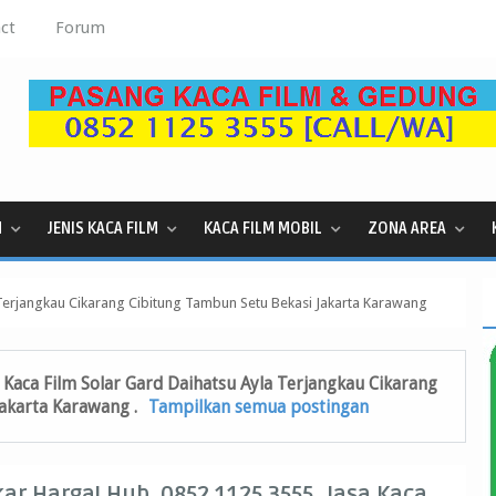
ct
Forum
M
JENIS KACA FILM
KACA FILM MOBIL
ZONA AREA
 Terjangkau Cikarang Cibitung Tambun Setu Bekasi Jakarta Karawang
 Kaca Film Solar Gard Daihatsu Ayla Terjangkau Cikarang
Jakarta Karawang
.
Tampilkan semua postingan
ar Harga! Hub. 0852 1125 3555, Jasa Kaca