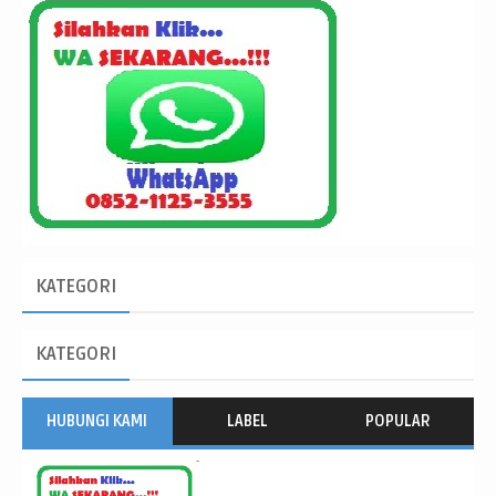
KATEGORI
KATEGORI
HUBUNGI KAMI
LABEL
POPULAR